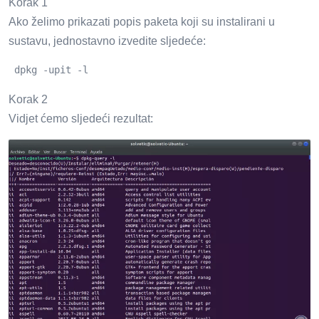
Korak 1
Ako želimo prikazati popis paketa koji su instalirani u
sustavu, jednostavno izvedite sljedeće:
 dpkg -upit -l
Korak 2
Vidjet ćemo sljedeći rezultat: