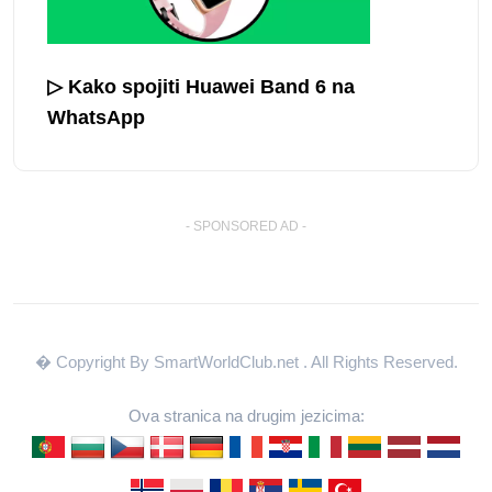
▷ Kako spojiti Huawei Band 6 na
WhatsApp
- SPONSORED AD -
� Copyright By SmartWorldClub.net
. All Rights Reserved.
Ova stranica na drugim jezicima: