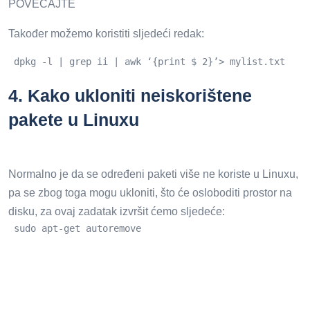
POVEĆAJTE
Također možemo koristiti sljedeći redak:
 dpkg -l | grep ii | awk ‘{print $ 2}’> mylist.txt
4.
Kako ukloniti neiskorištene
pakete u Linuxu
Normalno je da se određeni paketi više ne koriste u Linuxu,
pa se zbog toga mogu ukloniti, što će osloboditi prostor na
disku, za ovaj zadatak izvršit ćemo sljedeće:
 sudo apt-get autoremove