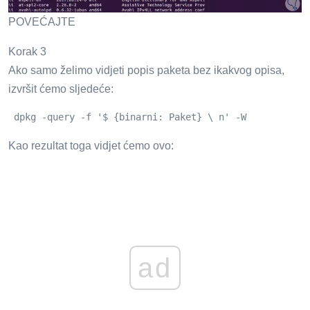
POVEĆAJTE
Korak 3
Ako samo želimo vidjeti popis paketa bez ikakvog opisa,
izvršit ćemo sljedeće:
 dpkg -query -f '$ {binarni: Paket} \ n' -W
Kao rezultat toga vidjet ćemo ovo:
ad