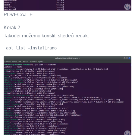
POVEĆAJTE
Korak 2
Također možemo koristiti sljedeći redak:
 apt list -instalirano