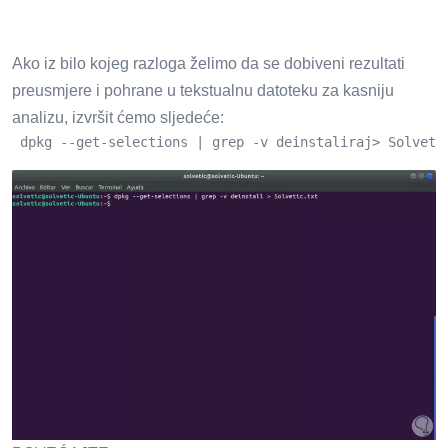
Ako iz bilo kojeg razloga želimo da se dobiveni rezultati
preusmjere i pohrane u tekstualnu datoteku za kasniju
analizu, izvršit ćemo sljedeće:
 dpkg --get-selections | grep -v deinstaliraj> Solveti