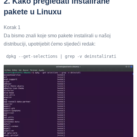
2.
Kako pregledati instalirane
pakete u Linuxu
Korak 1
Da bismo znali koje smo pakete instalirali u našoj
distribuciji, upotrijebit ćemo sljedeći redak:
 dpkg --get-selections | grep -v deinstalirati