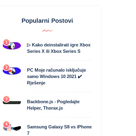
Popularni Postovi
1
▷ Kako deinstalirati igre Xbox
Series X ili Xbox Series S
2
PC Moje računalo isključuje
samo Windows 10 2021 ✔️
Rješenje
3
Backbone.js - Pogledajte
Helper, Thorax.js
4
Samsung Galaxy S8 vs iPhone
7