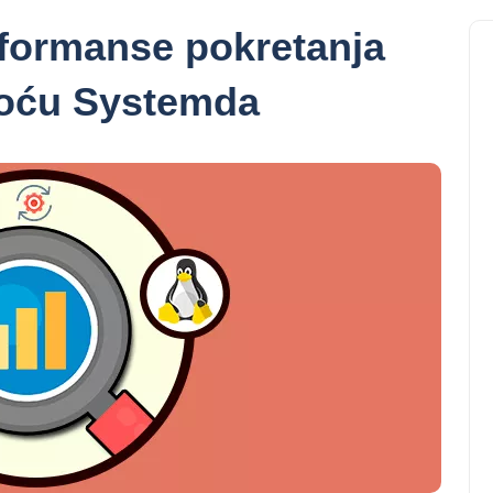
rformanse pokretanja
moću Systemda