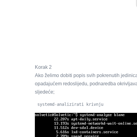
Korak 2
Ako želimo dobiti popis svih pokrenutih jedinic
opadajućem redoslijedu, podnaredba okrivljavan
sljedeće;
 systemd-analizirati krivnju