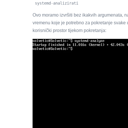
 systemd-analizirati
Ovo moramo izvršiti bez ikakvih argumenata, n
vremenu koje je potrebno za pokretanje svake usl
korisnički prostor tijekom pokretanja: