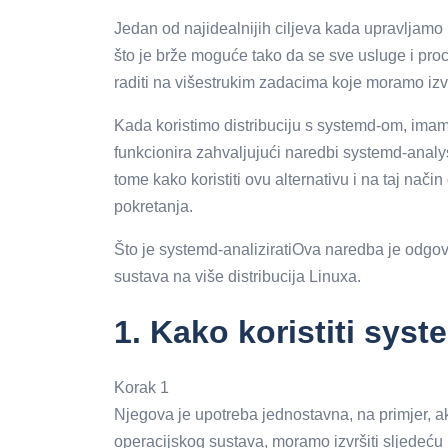
Jedan od najidealnijih ciljeva kada upravljamo
što je brže moguće tako da se sve usluge i pro
raditi na višestrukim zadacima koje moramo izvr
Kada koristimo distribuciju s systemd-om, ima
funkcionira zahvaljujući naredbi systemd-analys
tome kako koristiti ovu alternativu i na taj način
pokretanja.
Što je systemd-analiziratiOva naredba je odgovo
sustava na više distribucija Linuxa.
1.
Kako koristiti
syste
Korak 1
Njegova je upotreba jednostavna, na primjer, a
operacijskog sustava, moramo izvršiti sljedeću