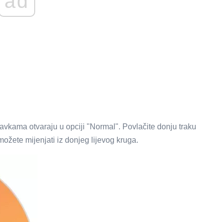
ad
vkama otvaraju u opciji "Normal". Povlačite donju traku
možete mijenjati iz donjeg lijevog kruga.