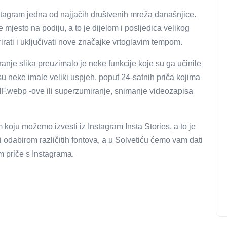
stagram jedna od najjačih društvenih mreža današnjice.
 mjesto na podiju, a to je dijelom i posljedica velikog
irati i uključivati ​​nove značajke vrtoglavim tempom.
ranje slika preuzimalo je neke funkcije koje su ga učinile
su neke imale veliki uspjeh, poput 24-satnih priča kojima
GIF.webp -ove ili superzumiranje, snimanje videozapisa
oju možemo izvesti iz Instagram Insta Stories, a to je
 odabirom različitih fontova, a u Solvetiću ćemo vam dati
em priče s Instagrama.