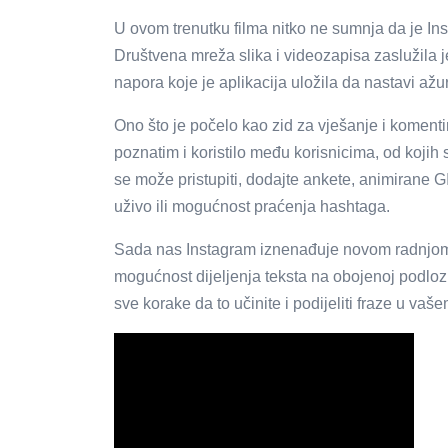
U ovom trenutku filma nitko ne sumnja da je In
Društvena mreža slika i videozapisa zaslužila je
napora koje je aplikacija uložila da nastavi ažur
Ono što je počelo kao zid za vješanje i komenti
poznatim i koristilo među korisnicima, od kojih 
se može pristupiti, dodajte ankete, animirane 
uživo ili mogućnost praćenja hashtaga.
Sada nas Instagram iznenađuje novom radnjom k
mogućnost dijeljenja teksta na obojenoj podlozi
sve korake da to učinite i podijeliti fraze u vaš