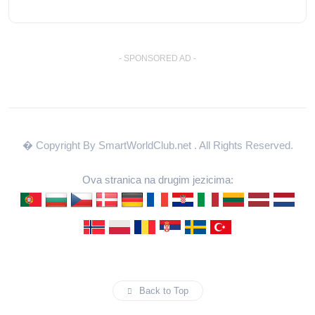
- SPONSORED AD -
� Copyright By SmartWorldClub.net
. All Rights Reserved.
Ova stranica na drugim jezicima:
Back to Top