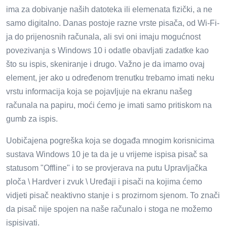
ima za dobivanje naših datoteka ili elemenata fizički, a ne
samo digitalno. Danas postoje razne vrste pisača, od Wi-Fi-
ja do prijenosnih računala, ali svi oni imaju mogućnost
povezivanja s Windows 10 i odatle obavljati zadatke kao
što su ispis, skeniranje i drugo. Važno je da imamo ovaj
element, jer ako u određenom trenutku trebamo imati neku
vrstu informacija koja se pojavljuje na ekranu našeg
računala na papiru, moći ćemo je imati samo pritiskom na
gumb za ispis.
Uobičajena pogreška koja se događa mnogim korisnicima
sustava Windows 10 je ta da je u vrijeme ispisa pisač sa
statusom "Offline" i to se provjerava na putu Upravljačka
ploča \ Hardver i zvuk \ Uređaji i pisači na kojima ćemo
vidjeti pisač neaktivno stanje i s prozirnom sjenom. To znači
da pisač nije spojen na naše računalo i stoga ne možemo
ispisivati.