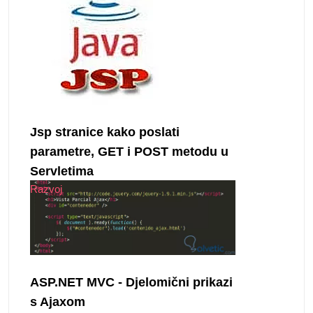
Jsp stranice kako poslati
parametre, GET i POST metodu u
Servletima
Razvoj
ASP.NET MVC - Djelomični prikazi
s Ajaxom