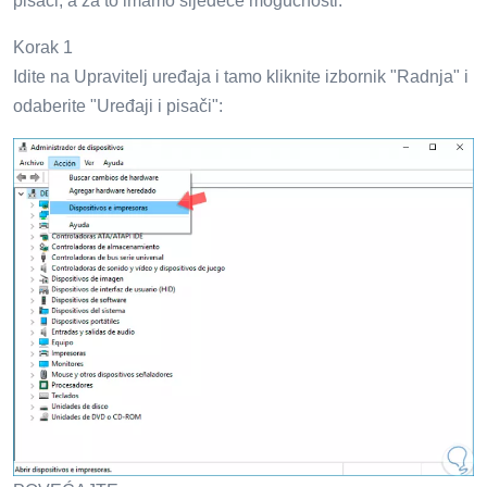
pisači, a za to imamo sljedeće mogućnosti:
Korak 1
Idite na Upravitelj uređaja i tamo kliknite izbornik "Radnja" i
odaberite "Uređaji i pisači":