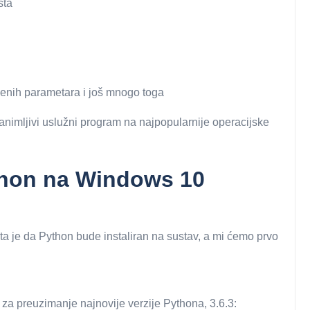
sta
đenih parametara i još mnogo toga
zanimljivi uslužni program na najpopularnije operacijske
ython na Windows 10
nta je da Python bude instaliran na sustav, a mi ćemo prvo
a preuzimanje najnovije verzije Pythona, 3.6.3: