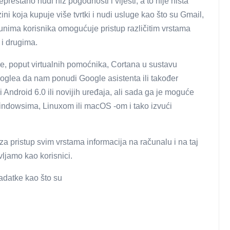
restano nudi niz pogodnosti i vijesti, a to nije ništa
ini koja kupuje više tvrtki i nudi usluge kao što su Gmail,
junima korisnika omogućuje pristup različitim vrstama
 i drugima.
je, poput virtualnih pomoćnika, Cortana u sustavu
oglea da nam ponudi Google asistenta ili također
Android 6.0 ili novijih uređaja, ali sada ga je moguće
 Windowsima, Linuxom ili macOS -om i tako izvući
za pristup svim vrstama informacija na računalu i na taj
jamo kao korisnici.
datke kao što su