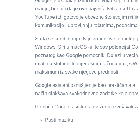
Google je okarakteriziran kao tvrtka koja nam nep
manje, budući da je ovo najveća tvrtka na IT raz
YouTube itd. gotovo je obvezno što svojim mili
komunikacije i upravljanju računima, podacima
Sada se kombiniraju dvije zanimljive tehnologi
Windows, Siri u macOS -u, te sav potencijal Go
poznatog kao Google pomoćnik. Dolazi u većini 
imati na stolnim ili prijenosnim računalima, s
maksimum iz svake njegove prednosti.
Google asistent osmišljen je kao praktičan alat 
način olakšava svakodnevne zadatke koje obavl
Pomoću Google asistenta možemo izvršavati za
Pusti muziku