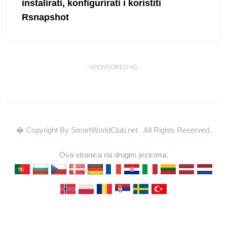
instalirati, konfigurirati i koristiti
Rsnapshot
- SPONSORED AD -
� Copyright By SmartWorldClub.net
. All Rights Reserved.
Ova stranica na drugim jezicima: