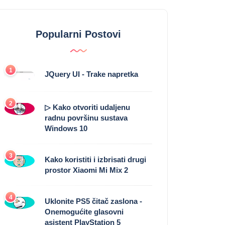
Popularni Postovi
1
JQuery UI - Trake napretka
2
▷ Kako otvoriti udaljenu
radnu površinu sustava
Windows 10
3
Kako koristiti i izbrisati drugi
prostor Xiaomi Mi Mix 2
4
Uklonite PS5 čitač zaslona -
Onemogućite glasovni
asistent PlayStation 5