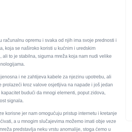
 računalnu opremu i svaka od njih ima svoje prednosti i
na, koja se naširoko koristi u kućnim i uredskim
 ali to je stabilna, sigurna mreža koja nam nudi velike
hnologijama.
rijenosna i ne zahtijeva kabele za njezinu upotrebu, ali
 prolazeći kroz valove osjetljiva na napade i još jedan
 kapacitet budući da mnogi elementi, poput zidova,
ost signala.
ze korisne jer nam omogućuju pristup internetu i kretanje
ećivati, a u mnogim slučajevima možemo imati obje veze
 mreža predstavlja neku vrstu anomalije, stoga ćemo u