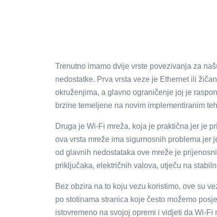
Trenutno imamo dvije vrste povezivanja za našu
nedostatke. Prva vrsta veze je Ethernet ili žiča
okruženjima, a glavno ograničenje joj je raspon,
brzine temeljene na novim implementiranim te
Druga je Wi-Fi mreža, koja je praktična jer je p
ova vrsta mreže ima sigurnosnih problema jer je
od glavnih nedostataka ove mreže je prijenosni
priključaka, električnih valova, utječu na stabiln
Bez obzira na to koju vezu koristimo, ove su ve
po stotinama stranica koje često možemo posj
istovremeno na svojoj opremi i vidjeti da Wi-Fi