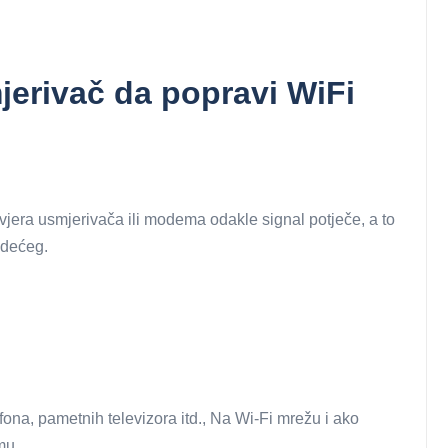
jerivač da popravi WiFi
ovjera usmjerivača ili modema odakle signal potječe, a to
edećeg.
fona, pametnih televizora itd., Na Wi-Fi mrežu i ako
emu