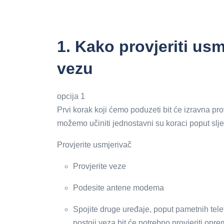
1.
Kako provjeriti usm
vezu
opcija 1
Prvi korak koji ćemo poduzeti bit će izravna pr
možemo učiniti jednostavni su koraci poput slj
Provjerite usmjerivač
Provjerite veze
Podesite antene modema
Spojite druge uređaje, poput pametnih tele
postoji veza bit će potrebno provjeriti opr