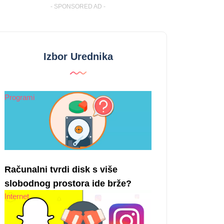
- SPONSORED AD -
Izbor Urednika
Programi
Računalni tvrdi disk s više
slobodnog prostora ide brže?
Internet