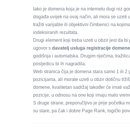
Iako je domena koja je na internetu dugi niz god
događa uvijek na ovaj način, ali mora se uzeti u
tražiti varijable ili objektivni čimbenici na koj
indeksiranih rezultata.
Drugi element koji treba uzeti u obzir jest da bi
ugovor s
davatelj usluga registracije domene
godišnja i automatska. Drugim riječima, tražilic
posljedicu bi ih nagradila.
Web stranica čija je domena stara samo 1 ili 2
pozicijama, ali morate uzeti u obzir dotičnu tr
domene, kvalitetan sadržaj također će imati va
pozicije, u odnosu na one koji imaju malo vre
S druge strane, preporučljivo je prije početka n
su stare, pa čak i dobre Page Rank, logički po