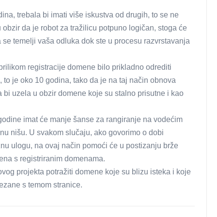
ina, trebala bi imati više iskustva od drugih, to se ne
 obzir da je robot za tražilicu potpuno logičan, stoga će
ima se temelji vaša odluka dok ste u procesu razvrstavanja
 prilikom registracije domene bilo prikladno odrediti
, to je oko 10 godina, tako da je na taj način obnova
a bi uzela u obzir domene koje su stalno prisutne i kao
 godine imat će manje šanse za rangiranje na vodećim
žišnu nišu. U svakom slučaju, ako govorimo o dobi
žnu ulogu, na ovaj način pomoći će u postizanju brže
mena s registriranim domenama.
ovog projekta potražiti domene koje su blizu isteka i koje
vezane s temom stranice.