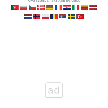
Ova stranica na drugim jezicima:
ad