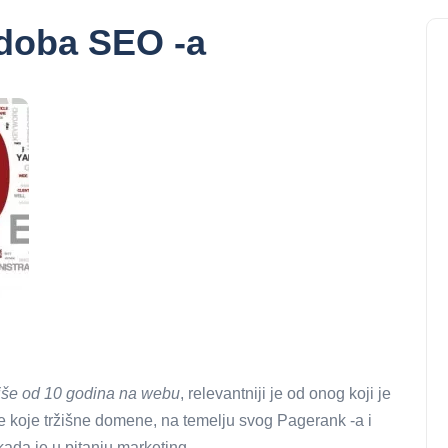
doba SEO -a
iše od 10 godina na webu
, relevantniji je od onog koji je
tke koje tržišne domene, na temelju svog Pagerank -a i
kada je u pitanju marketing.