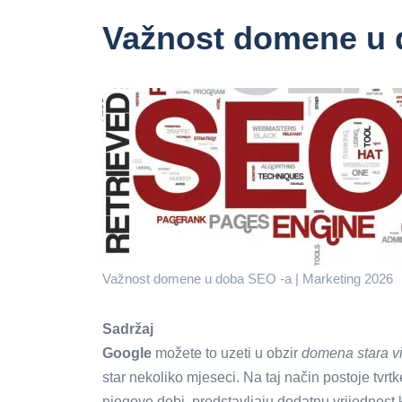
Važnost domene u 
Važnost domene u doba SEO -a | Marketing 2026
Sadržaj
Google
možete to uzeti u obzir
domena stara v
star nekoliko mjeseci. Na taj način postoje tvr
njegove dobi, predstavljaju dodatnu vrijednost 